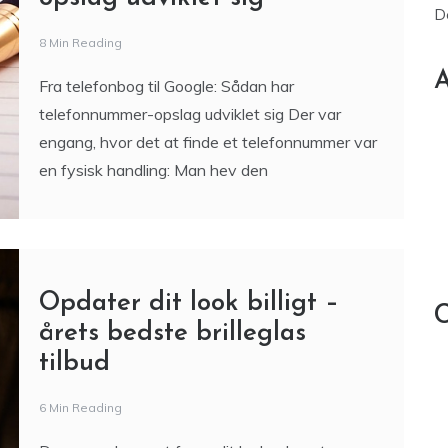
D
8 Min Reading
A
Fra telefonbog til Google: Sådan har
telefonnummer-opslag udviklet sig Der var
engang, hvor det at finde et telefonnummer var
en fysisk handling: Man hev den
Opdater dit look billigt –
C
årets bedste brilleglas
tilbud
6 Min Reading