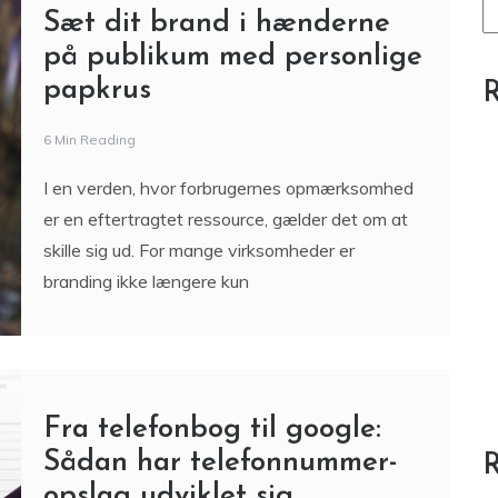
Sæt dit brand i hænderne
på publikum med personlige
papkrus
R
6 Min Reading
I en verden, hvor forbrugernes opmærksomhed
er en eftertragtet ressource, gælder det om at
skille sig ud. For mange virksomheder er
branding ikke længere kun
Fra telefonbog til google:
Sådan har telefonnummer-
opslag udviklet sig