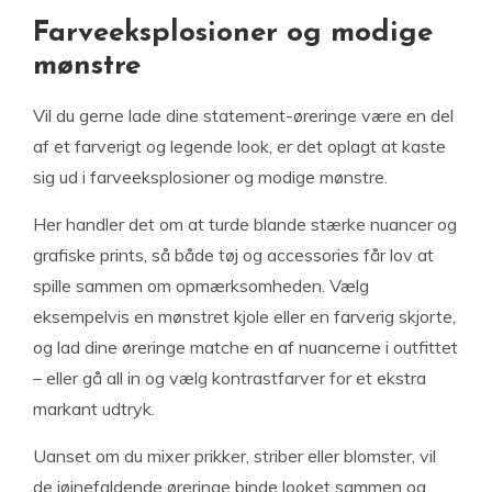
Farveeksplosioner og modige
mønstre
Vil du gerne lade dine statement-øreringe være en del
af et farverigt og legende look, er det oplagt at kaste
sig ud i farveeksplosioner og modige mønstre.
Her handler det om at turde blande stærke nuancer og
grafiske prints, så både tøj og accessories får lov at
spille sammen om opmærksomheden. Vælg
eksempelvis en mønstret kjole eller en farverig skjorte,
og lad dine øreringe matche en af nuancerne i outfittet
– eller gå all in og vælg kontrastfarver for et ekstra
markant udtryk.
Uanset om du mixer prikker, striber eller blomster, vil
de iøjnefaldende øreringe binde looket sammen og