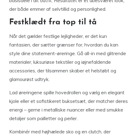
basisdele i dit outfit. Resultatet er et ubesværet look,
der både emmer af selvtillid og personlighed.
Festklædt fra top til tå
Når det gælder festlige lejligheder, er det kun
fantasien, der sætter grænser for, hvordan du kan
style dine statement-øreringe. Gå all-in med glitrende
materialer, luksuriøse tekstiler og iøjnefaldende
accessories, der tilsammen skaber et helstøbt og
glamourøst udtryk.
Lad øreringene spille hovedrollen og vælg en elegant
kjole eller et sofistikeret buksetsæt, der matcher deres
energi – gerne i metalliske nuancer eller med smukke
detaljer som pailletter og perler.
Kombinér med højhælede sko og en clutch, der