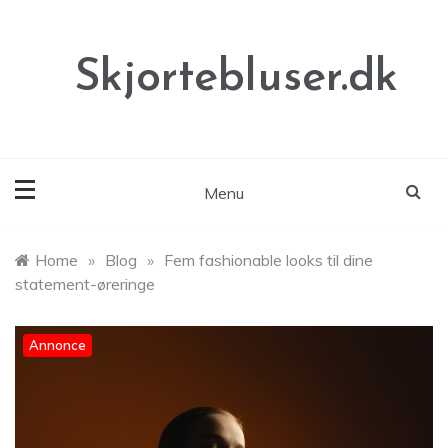
Skip
to
content
Skjortebluser.dk
Menu
Home
»
Blog
»
Fem fashionable looks til dine
statement-øreringe
Annonce